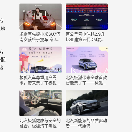
S9官宣月底揭秘
漆：6月上市交付
专
达地
求雷军先提小米SU7河
百公里亏电油耗2.9升
南女孩终于提车 穿JK
比亚迪第五代DM混动
合影车美人更美
发布：三个全球之最
W，
搭配
验
​极狐汽车尊重用户需
​北汽极狐带来全球首款
求，带来亲子车极狐汽
智能亲子车——极狐汽
车考拉
车考拉
​北汽极狐健康与安全的
​北汽新能源的品质驱动
融合，极狐汽车考拉来
者——代康伟
袭