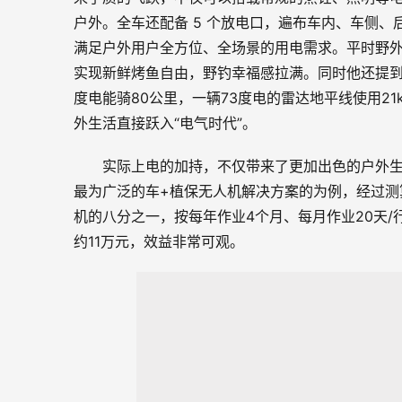
户外。全车还配备 5 个放电口，遍布车内、车侧
满足户外用户全方位、全场景的用电需求。平时野
实现新鲜烤鱼自由，野钓幸福感拉满。同时他还提到现
度电能骑80公里，一辆73度电的雷达地平线使用2
外生活直接跃入“电气时代”。
实际上电的加持，不仅带来了更加出色的户外
最为广泛的车+植保无人机解决方案的为例，经过测
机的八分之一，按每年作业4个月、每月作业20天/行
约11万元，效益非常可观。