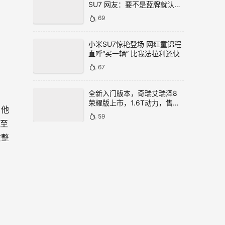
SU7 网友：要不是蓝牌就认错
了
69
小米SU7惊艳登场 网红童锦程
直呼“买一辆” 比我法拉利还快
67
全新入门版本，奇瑞艾瑞泽8
荣耀版上市，1.6T动力，售价
，他
9.99万元
59
甚至
在整