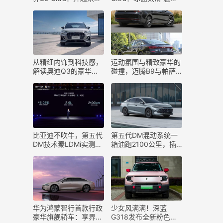
丝般顺滑
自己不会漂移了
从精细内饰到科技感，
运动氛围与精致豪华的
解读奥迪Q3的豪华品
碰撞，迈腾B9与帕萨
质
特Pro
比亚迪不吹牛，第五代
第五代DM混动系统一
DM技术秦LDMi实测：
箱油跑2100公里，插
真实续航1977km
电混动和增程混动胜负
已分
华为鸿蒙智行首款行政
少女风满满！深蓝
豪华旗舰轿车：享界
G318发布全新粉色车