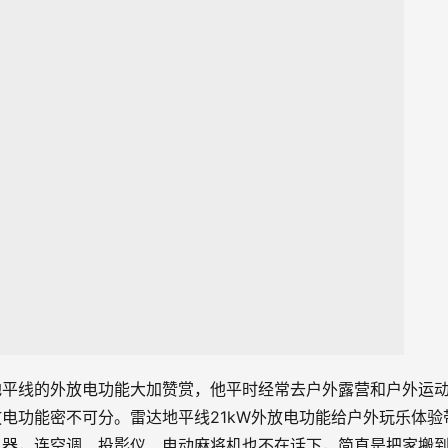
地平线的外放电功能大加赞赏，他平时经常去户外露营和户外运
电功能密不可分。雷达地平线21kW外放电功能给户外玩乐体验
电器，连空调、投影仪、电动麻将机也不在话下，简直是把家搬