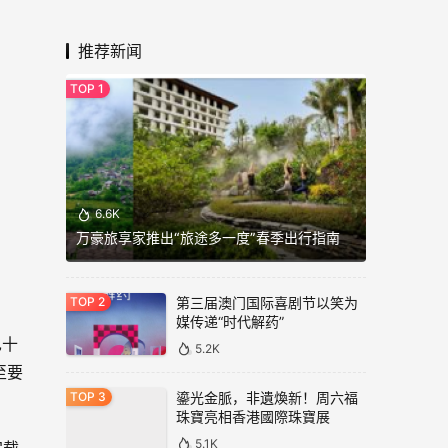
推荐新闻
6.6K
万豪旅享家推出“旅途多一度”春季出行指南
第三届澳门国际喜剧节以笑为
媒传递“时代解药”
也十
5.2K
至要
鎏光金脈，非遺煥新！周六福
珠寶亮相香港國際珠寶展
5.1K