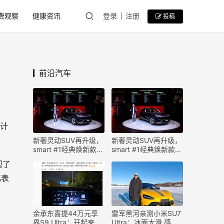
费观察
健康资讯
登录
注册
投稿
前沿汽车
共计
新奢灵动SUV再升级，
新奢灵动SUV再升级，
smart #1经典焕新款上
smart #1经典焕新款上
市
市
现了
化表
。
余承东喜提44万元享
雷军黑河亲测小米SU7
界S9 Ultra：开起来如
Ultra：冰面太滑 感觉