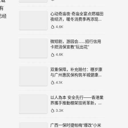
定载
有
心动奇庙夜·奇庙全宴点燃福田
已经
夜经济，暖冬消费季再添现象
级新场景
4.6K
微短剧，游园会……招行信用
卡把消保宣教“玩出花”
4.6K
双重保障，补充赔付：穗岁康
与广州惠民保构筑羊城健康双
重网
4.1K
以人為本 安全先行——香港業
界攜手推動棚架技術革新，築
牢建造業安全與可持續發展根
3.3K
基
广西一保时捷帕梅“爆改”小米