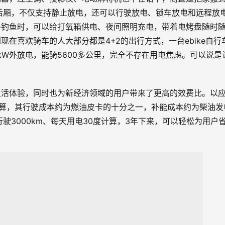
、后厢，不仅支持静止放电，还可以行驶放电、锁车放电和远程放
外钓鱼时，可以给打氧箱供电、夜间照明充电，带着电烤盘随时
在喜欢骑车的人大部分都是4+2的出行方式，一台ebike自行
1kW外放电，能骑5600多公里，完全不存在用电焦虑。可以说是
生活体验，同时也为新经济领域的用户带来了更高的效费比。以
算，其行驶成本约为燃油皮卡的十分之一，补能成本约为柴油发
驶3000km、每天用电30度计算，3年下来，可以轻松为用户