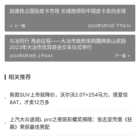
加速抢占国际皮卡市场 长城炮领衔中国皮卡走向全球
上一篇
2024年5月15日 下午9:14
与冶同行 再启征程——大冶市政府采购魏牌高山奖励
2023年大冶市优异商会交车仪式举行
2024年5月16日 上午9:43
下一篇
相关推荐
新款SUV上市就降价，沃尔沃2.0T+254马力，搭爱信
8AT，才卖12万多
上汽大众途观L pro之夜斑彩螺奖揭晓：张志坚凭借《狂
飙》荣获最佳男配